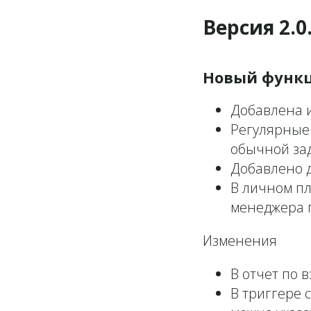
Версия 2.0.
Новый функ
Добавлена 
Регулярные 
обычной за
Добавлено д
В личном п
менеджера 
Изменения
В отчет по 
В триггере 