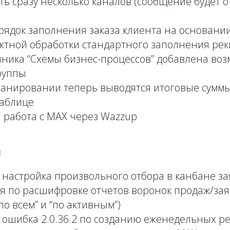
ть сразу несколько каналов (сообщение будет 
ядок заполнения заказа клиента на основании
ктной обработки стандартного заполнения рек
ника “Схемы бизнес-процессов” добавлена во
руппы
ланировании теперь выводятся итоговые суммы
таблице
 работа с MAX через Wazzup
я
настройка произвольного отбора в канбане за
 по расшифровке отчетов воронок продаж/зая
по всем” и “по активным”)
ошибка 2.0.36.2 по созданию еженедельных р