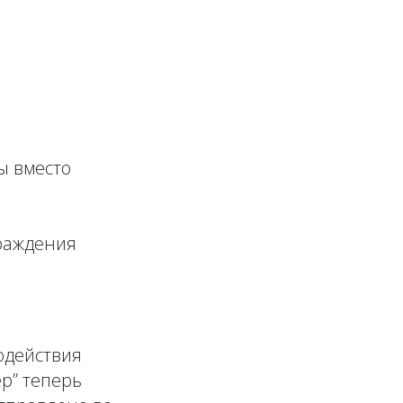
ы вместо
раждения
одействия
р” теперь