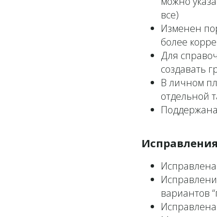
можно указа
все)
Изменен пор
более корре
Для справоч
создавать г
В личном п
отдельной 
Поддержана
Исправлени
Исправлена 
Исправления
вариантов “
Исправлена 