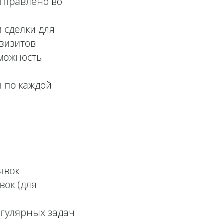
отправлено во
 сделки для
визитов
зможность
 по каждой
явок
вок (для
егулярных задач